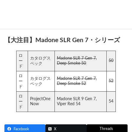
試乗車
Slate to Trek Black Fade
試乗車 Marlin 7 M 29 Galactic
試乗車
Grey
【大注目】Madone SLR Gen 7・シリーズ
ロ
カタログス
Madone SLR 7 Gen 7,
50
ー
Deep Smoke 50
ペック
ド
ロ
カタログス
Madone SLR 7 Gen 7,
52
ー
Deep Smoke 52
ペック
ド
ロ
ProjectOne
Madone SLR 9 Gen 7,
54
ー
Now
Viper Red 54
ド
Threads
Facebook
X